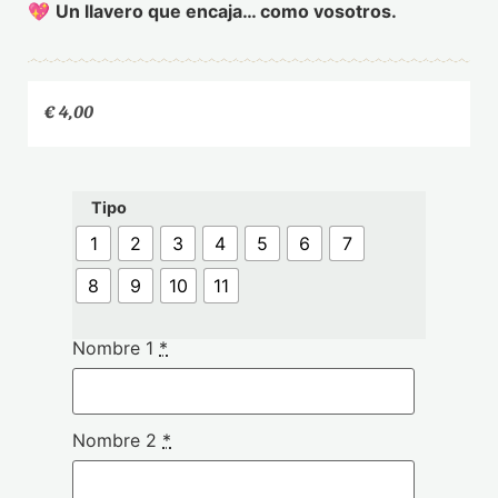
💖
Un llavero que encaja… como vosotros.
€
4,00
Tipo
1
2
3
4
5
6
7
8
9
10
11
Nombre 1
*
Nombre 2
*